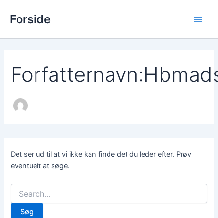
Søg
Gå
Main
efter:
Forside
til
Men
indholdet
Forfatternavn:Hbmad
Det ser ud til at vi ikke kan finde det du leder efter. Prøv
eventuelt at søge.